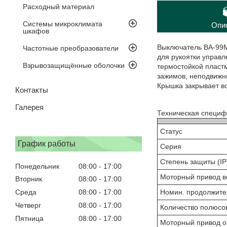
Расходный материал
Системы микроклимата
Опи
шкафов
Выключатель ВА-99М
Частотные преобразователи
для рукоятки управл
Взрывозащищённые оболочки
термостойкой пласт
зажимов, неподвижны
Крышка закрывает в
Контакты
Галерея
Техническая специф
Статус
График работы
Серия
Степень защиты (IP
Понедельник
08:00
17:00
Моторный привод в
Вторник
08:00
17:00
Номин. продолжител
Среда
08:00
17:00
Четверг
08:00
17:00
Количество полюсо
Пятница
08:00
17:00
Моторный привод 