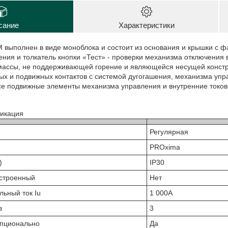
сание
Характеристики
 выполнен в виде моноблока и состоит из основания и крышки с ф
ения и толкатель кнопки «Тест» - проверки механизма отключения
массы, не поддерживающей горение и являющейся несущей конст
х и подвижных контактов с системой дугогашения, механизма упра
се подвижные элементы механизма управления и внутренние токов
икация
Регулярная
PROxima
)
IP30
строенный
Нет
ьный ток Iu
1 000А
в
3
опционально
Да