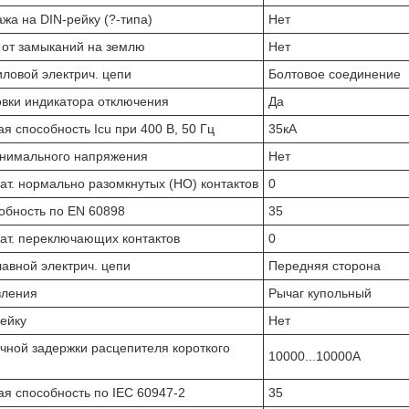
жа на DIN-рейку (?-типа)
Нет
 от замыканий на землю
Нет
ловой электрич. цепи
Болтовое соединение
овки индикатора отключения
Да
 способность Icu при 400 В, 50 Гц
35кА
нимального напряжения
Нет
ат. нормально разомкнутых (НО) контактов
0
бность по EN 60898
35
ат. переключающих контактов
0
авной электрич. цепи
Передняя сторона
вления
Рычаг купольный
ейку
Нет
чной задержки расцепителя короткого
10000...10000А
я способность по IEC 60947-2
35