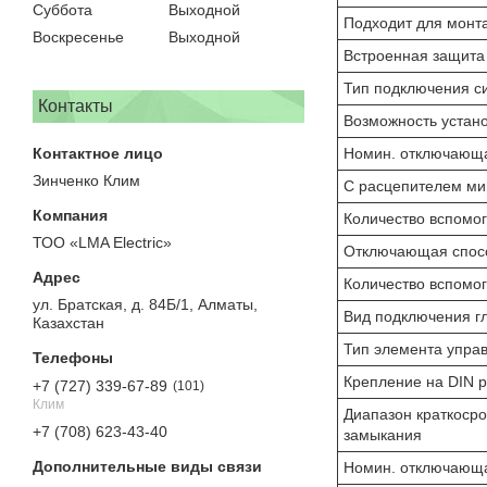
Суббота
Выходной
Подходит для монта
Воскресенье
Выходной
Встроенная защита
Тип подключения си
Контакты
Возможность устан
Номин. отключающая
Зинченко Клим
С расцепителем ми
Количество вспомог
ТОО «LMA Electric»
Отключающая спосо
Количество вспомог
ул. Братская, д. 84Б/1, Алматы,
Вид подключения гл
Казахстан
Тип элемента упра
Крепление на DIN р
+7 (727) 339-67-89
101
Клим
Диапазон краткосро
+7 (708) 623-43-40
замыкания
Номин. отключающа