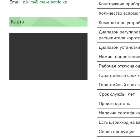
z.klim@lma-electric.kz
Конструкция прибо
Количество вспомог
Карта
Комплектное устрой
Диапазон регулиров
расцепителя корот
Диапазон установки
Номин. напряжени
Рабочая отключающа
Гарантийный срок х
Гарантийный срок э
Срок службы, лет
Производитель
Наличие сертифика
Есть штрихкод на к
Серия продукции