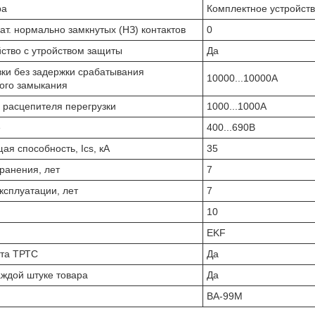
ра
Комплектное устройств
ат. нормально замкнутых (НЗ) контактов
0
ство с утройством защиты
Да
ки без задержки срабатывания
10000...10000А
кого замыкания
 расцепителя перегрузки
1000...1000А
е
400...690В
я способность, Ics, кА
35
ранения, лет
7
ксплуатации, лет
7
10
EKF
та ТРТС
Да
аждой штуке товара
Да
ВА-99М