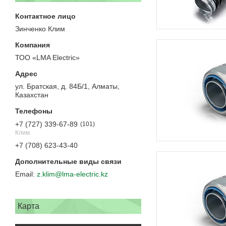
Зинченко Клим
ТОО «LMA Electric»
ул. Братская, д. 84Б/1, Алматы,
Казахстан
+7 (727) 339-67-89
101
Клим
+7 (708) 623-43-40
z.klim@lma-electric.kz
Карта