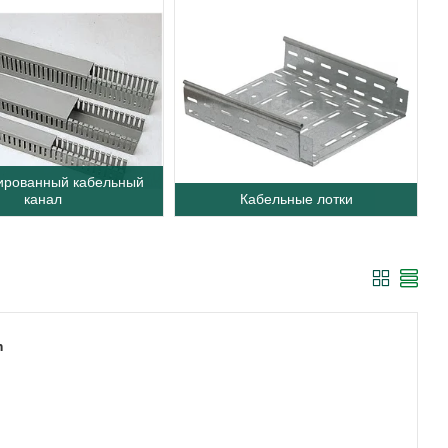
рованный кабельный
канал
Кабельные лотки
m