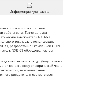
Информация для заказа
ных токов и токов короткого
в работы сети. Также автомат
оматические выключатели NXB-63
нального тока можно использовать
и NEXT, разработанной компанией CHINT
лючатель NXB-63 оборудован окном
ом диапазоне температур. Допустимыми
 стойкость к износу электрической части
арактеристик, то номинальная
итного расцепителя соответствует