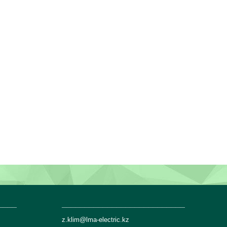
____
___________________________
z.klim@lma-electric.kz