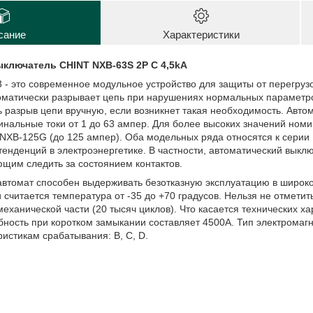
сание
Характеристики
ключатель CHINT NXB-63S 2P C 4,5kA
- это современное модульное устройство для защиты от перегрузоч
оматически разрывает цепь при нарушениях нормальных параметро
 разрыв цепи вручную, если возникнет такая необходимость. Авт
нальные токи от 1 до 63 ампер. Для более высоких значений номи
и NXB-125G (до 125 ампер). Оба модельных ряда относятся к сери
тенденций в электроэнергетике. В частности, автоматический вык
щим следить за состоянием контактов.
втомат способен выдерживать безотказную эксплуатацию в широк
считается температура от -35 до +70 градусов. Нельзя не отметить
 механической части (20 тысяч циклов). Что касается технических х
ность при коротком замыкании составляет 4500А. Тип электромагн
истикам срабатывания: B, C, D.