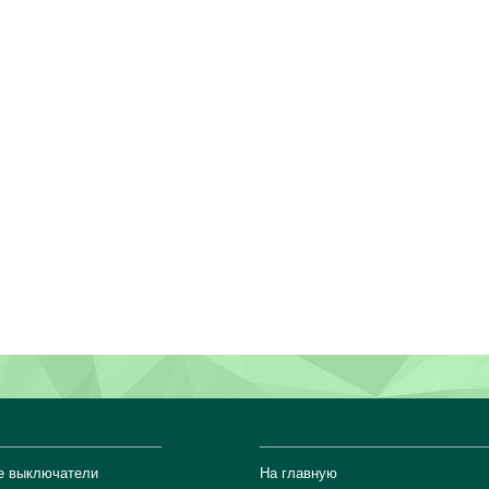
_________________
_______________________
е выключатели
На главную