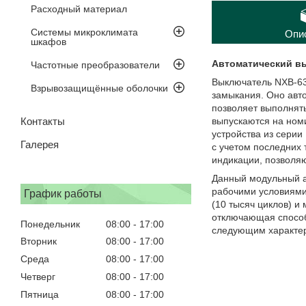
Расходный материал
Системы микроклимата
Опи
шкафов
Автоматический вы
Частотные преобразователи
Выключатель NXB-63 
Взрывозащищённые оболочки
замыкания. Оно авт
позволяет выполнять
Контакты
выпускаются на номи
устройства из сери
Галерея
с учетом последних 
индикации, позволяю
Данный модульный а
рабочими условиями 
График работы
(10 тысяч циклов) и
отключающая способ
Понедельник
08:00
17:00
следующим характер
Вторник
08:00
17:00
Среда
08:00
17:00
Четверг
08:00
17:00
Пятница
08:00
17:00