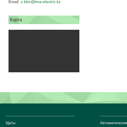
z.klim@lma-electric.kz
Карта
___________________________
__________
Щиты
Автоматически