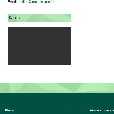
z.klim@lma-electric.kz
Карта
___________________________
__________
Щиты
Автоматически