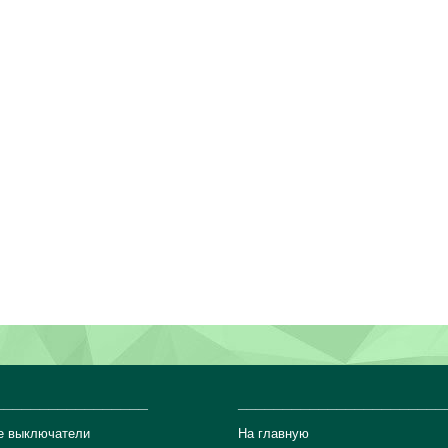
_________________
_______________________
е выключатели
На главную