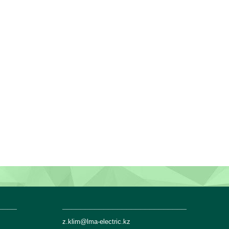
____
___________________________
z.klim@lma-electric.kz