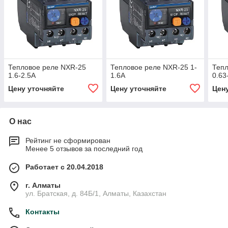
Тепловое реле NXR-25
Тепловое реле NXR-25 1-
Тепл
1.6-2.5А
1.6А
0.63
Цену уточняйте
Цену уточняйте
Цен
О нас
Рейтинг не сформирован
Менее 5 отзывов за последний год
Работает с 20.04.2018
г. Алматы
ул. Братская, д. 84Б/1, Алматы, Казахстан
Контакты