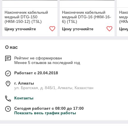
Наконечник кабельный
Наконечник кабельный
Нако
медный DTG-150
медный DTG-16 (НКМ-16-
мед
(НКМ-150-12) (TSL)
6) (TSL)
(НКМ
Цену уточняйте
Цену уточняйте
Цен
О нас
Рейтинг не сформирован
Менее 5 отзывов за последний год
Работает с 20.04.2018
г. Алматы
ул. Братская, д. 84Б/1, Алматы, Казахстан
Контакты
Сегодня работает с 08:00 до 17:00
Показать весь график работы