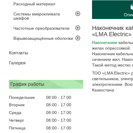
Расходный материал
Системы микроклимата
Опи
шкафов
Наконечник ка
Частотные преобразователи
«LMA Electric»
Взрывозащищённые оболочки
Наконечники
кабель
жилах опрессовкой.
Контакты
Наконечник кабельн
сечением жил. Нако
Галерея
Такой метод жестко 
ТОО «LMA Electric» 
светильников, элект
График работы
электротехники. Всю
Казахстана.
Понедельник
08:00
17:00
Вторник
08:00
17:00
Среда
08:00
17:00
Четверг
08:00
17:00
Пятница
08:00
17:00