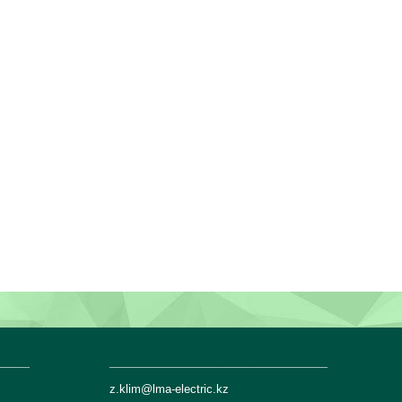
____
___________________________
z.klim@lma-electric.kz