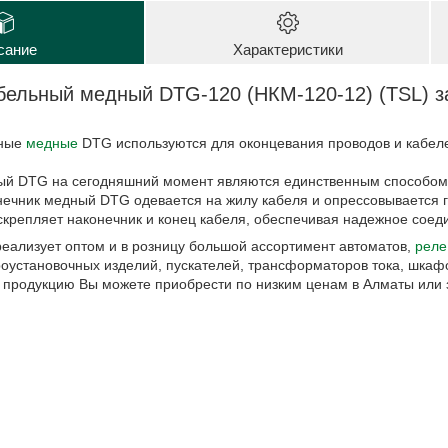
сание
Характеристики
бельный медный DTG-120 (НКМ-120-12) (TSL) з
ные
медные
DTG используются для оконцевания проводов и кабел
ый DTG на сегодняшний момент являются единственным способом
нечник медный DTG одевается на жилу кабеля и опрессовывается 
скрепляет наконечник и конец кабеля, обеспечивая надежное соед
реализует оптом и в розницу большой ассортимент автоматов,
реле
роустановочных изделий, пускателей, трансформаторов тока, шкафо
 продукцию Вы можете приобрести по низким ценам в Алматы или з