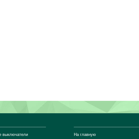
_________________
_______________________
е выключатели
На главную