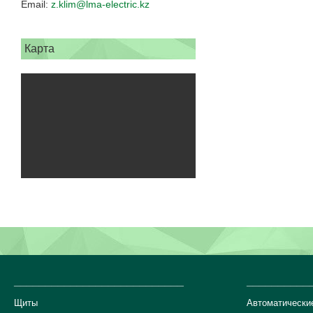
z.klim@lma-electric.kz
Карта
___________________________
__________
Щиты
Автоматически