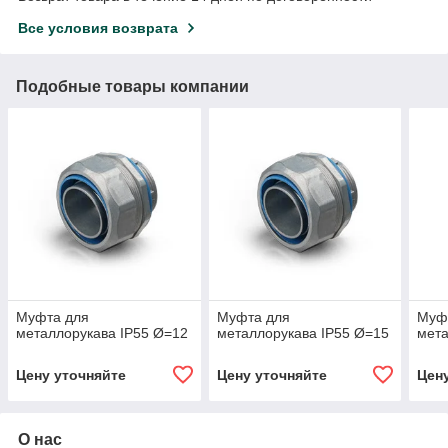
Все условия возврата
Подобные товары компании
Муфта для
Муфта для
Муф
металлорукава IP55 Ø=12
металлорукава IP55 Ø=15
мета
Цену уточняйте
Цену уточняйте
Цен
О нас