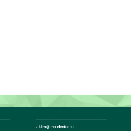
____
___________________________
z.klim@lma-electric.kz