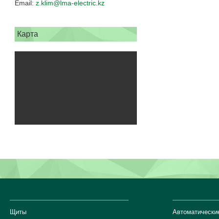
z.klim@lma-electric.kz
Карта
___________________________
__________
Щиты
Автоматически