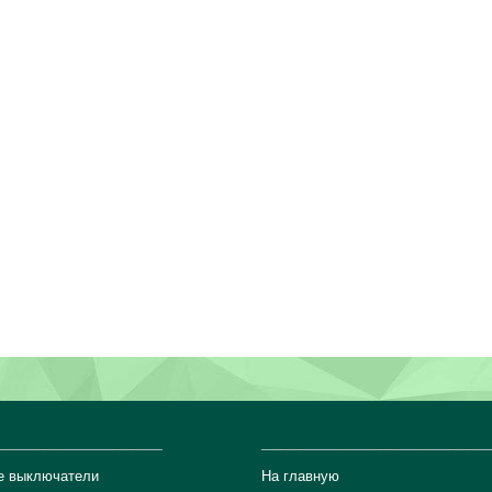
_________________
_______________________
е выключатели
На главную