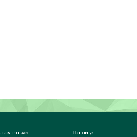
_________________
_______________________
е выключатели
На главную