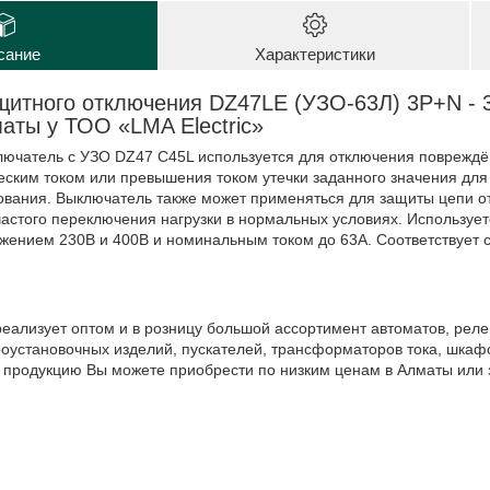
сание
Характеристики
щитного отключения DZ47LE (УЗО-63Л) 3P+N -
маты у ТОО «LMA Electric»
лючатель с УЗО DZ47 C45L используется для отключения повреждё
еским током или превышения током утечки заданного значения для
вания. Выключатель также может применяться для защиты цепи от 
астого переключения нагрузки в нормальных условиях. Используетс
ением 230В и 400В и номинальным током до 63А. Соответствует с
реализует оптом и в розницу большой ассортимент автоматов, ре
роустановочных изделий, пускателей, трансформаторов тока, шкафо
 продукцию Вы можете приобрести по низким ценам в Алматы или з