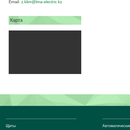
z.klim@lma-electric.kz
Карта
___________________________
__________
Щиты
Автоматически