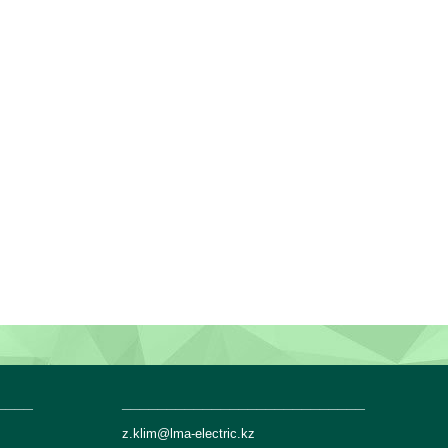
____
___________________________
z.klim@lma-electric.kz