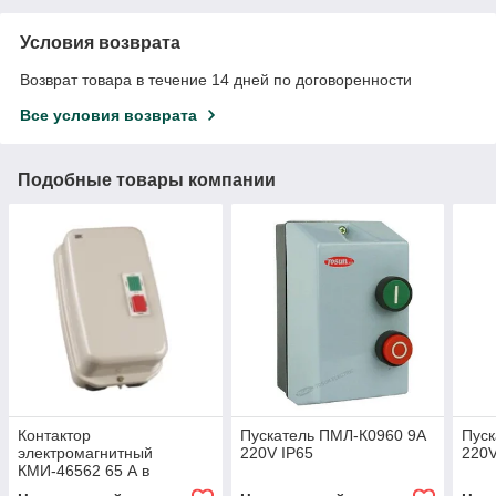
Условия возврата
Возврат товара в течение 14 дней по договоренности
Все условия возврата
Подобные товары компании
Контактор
Пускатель ПМЛ-К0960 9А
Пуск
электромагнитный
220V IP65
220V
КМИ-46562 65 А в
оболочке 220 В/АС-3 IP54