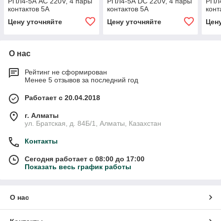
РПЛ4-5А AC 220V, 4 пары
РПЛ4-5А DC 220V, 4 пары
РПЛ4
контактов 5А
контактов 5А
конт
Цену уточняйте
Цену уточняйте
Цен
О нас
Рейтинг не сформирован
Менее 5 отзывов за последний год
Работает с 20.04.2018
г. Алматы
ул. Братская, д. 84Б/1, Алматы, Казахстан
Контакты
Сегодня работает с 08:00 до 17:00
Показать весь график работы
О нас