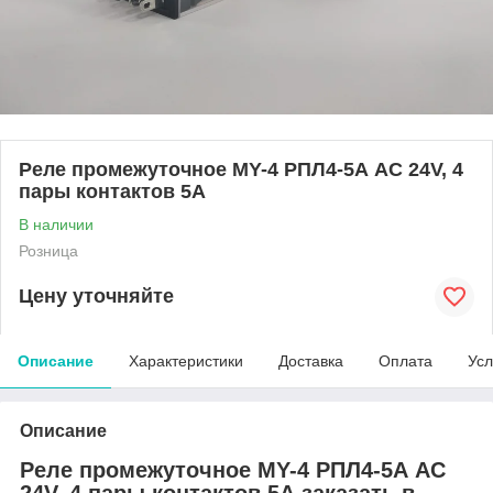
Реле промежуточное MY-4 РПЛ4-5А AC 24V, 4
пары контактов 5А
В наличии
Розница
Цену уточняйте
Описание
Характеристики
Доставка
Оплата
Усл
Описание
Реле промежуточное MY-4 РПЛ4-5А AC
24V, 4 пары контактов 5А заказать в