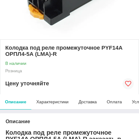
Колодка под реле промежуточное PYF14A
ОРПЛ4-5А (LMA)-R
В наличии
Розница
Цену уточняйте
Описание
Характеристики
Доставка
Оплата
Усл
Описание
Колодка под реле промежуточное
PYF14A ОРПЛ4-5А (LMA)-R заказать в