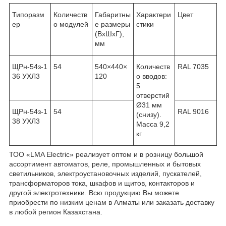
Типоразм
Количеств
Габаритны
Характери
Цвет
ер
о модулей
е размеры
стики
(ВхШхГ),
мм
ЩРн-54з-1
54
540×440×
Количеств
RAL 7035
36 УХЛ3
120
о вводов:
5
отверстий
Ø31 мм
ЩРн-54з-1
54
RAL 9016
(снизу).
38 УХЛ3
Масса 9,2
кг
ТОО «LMA Electric» реализует оптом и в розницу большой
ассортимент автоматов, реле, промышленных и бытовых
светильников, электроустановочных изделий, пускателей,
трансформаторов тока, шкафов и щитов, контакторов и
другой электротехники. Всю продукцию Вы можете
приобрести по низким ценам в Алматы или заказать доставку
в любой регион Казахстана.