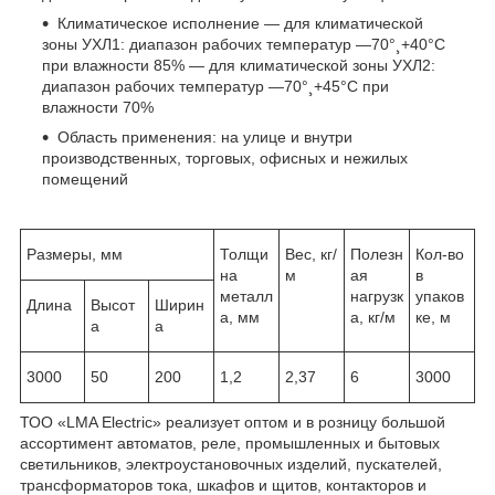
Климатическое исполнение — для климатической
зоны УХЛ1: диапазон рабочих температур —70°¸+40°С
при влажности 85% — для климатической зоны УХЛ2:
диапазон рабочих температур —70°¸+45°С при
влажности 70%
Область применения: на улице и внутри
производственных, торговых, офисных и нежилых
помещений
Размеры, мм
Толщи
Вес, кг/
Полезн
Кол-во
на
м
ая
в
металл
нагрузк
упаков
Длина
Высот
Ширин
а, мм
а, кг/м
ке, м
а
а
3000
50
200
1,2
2,37
6
3000
ТОО «LMA Electric» реализует оптом и в розницу большой
ассортимент автоматов, реле, промышленных и бытовых
светильников, электроустановочных изделий, пускателей,
трансформаторов тока, шкафов и щитов, контакторов и