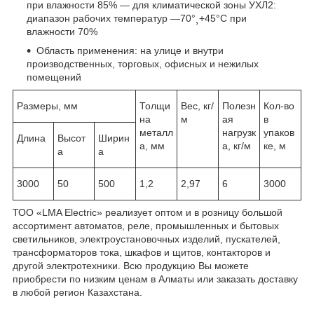
при влажности 85% — для климатической зоны УХЛ2:
диапазон рабочих температур —70°¸+45°С при
влажности 70%
Область применения: на улице и внутри
производственных, торговых, офисных и нежилых
помещений
Размеры, мм
Толщи
Вес, кг/
Полезн
Кол-во
на
м
ая
в
металл
нагрузк
упаков
Длина
Высот
Ширин
а, мм
а, кг/м
ке, м
а
а
3000
50
500
1,2
2,97
6
3000
ТОО «LMA Electric» реализует оптом и в розницу большой
ассортимент автоматов, реле, промышленных и бытовых
светильников, электроустановочных изделий, пускателей,
трансформаторов тока, шкафов и щитов, контакторов и
другой электротехники. Всю продукцию Вы можете
приобрести по низким ценам в Алматы или заказать доставку
в любой регион Казахстана.