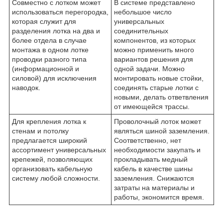
Совместно с лотком может
В системе представлено
использоваться перегородка,
небольшое число
которая служит для
универсальных
разделения лотка на два и
соединительных
более отдела в случае
компонентов, из которых
монтажа в одном лотке
можно применить много
проводки разного типа
вариантов решения для
(информационной и
одной задачи. Можно
силовой) для исключения
монтировать новые стойки,
наводок.
соединять старые лотки с
новыми, делать ответвления
от имеющейся трассы.
Для крепления лотка к
Проволочный лоток может
стенам и потолку
являться шиной заземления.
предлагается широкий
Соответственно, нет
ассортимент универсальных
необходимости закупать и
крепежей, позволяющих
прокладывать медный
организовать кабельную
кабель в качестве шины
систему любой сложности.
заземления. Снижаются
затраты на материалы и
работы, экономится время.