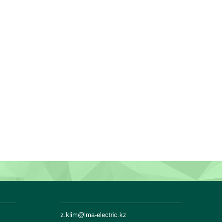
____
___________________________
z.klim@lma-electric.kz