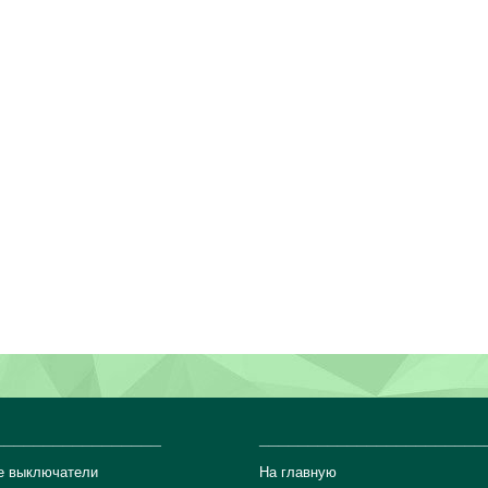
_________________
_______________________
е выключатели
На главную