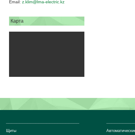
z.klim@lma-electric.kz
Карта
___________________________
__________
Щиты
Автоматически