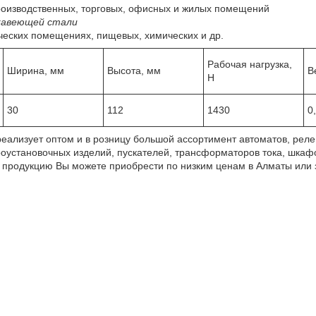
производственных, торговых, офисных и жилых помещений
ржавеющей стали
ческих помещениях, пищевых, химических и др.
Рабочая нагрузка,
Ширина, мм
Высота, мм
В
Н
30
112
1430
0
реализует оптом и в розницу большой ассортимент автоматов, ре
роустановочных изделий, пускателей, трансформаторов тока, шкафо
 продукцию Вы можете приобрести по низким ценам в Алматы или з