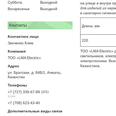
Суббота
Выходной
на улице и внутри 
для изделий из не
Воскресенье
Выходной
в санитарно-гигиени
Контакты
Длина, мм
220
Зинченко Клим
ТОО «LMA Electric» 
светильников, элект
ТОО «LMA Electric»
электротехники. Всю
Казахстана.
ул. Братская, д. 84Б/1, Алматы,
Казахстан
+7 (727) 339-67-89
101
Клим
+7 (708) 623-43-40