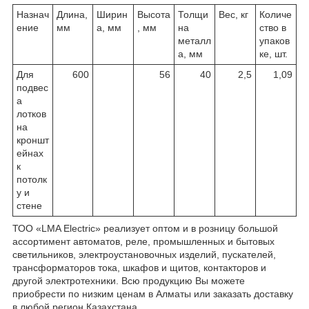
Назнач
Длина,
Ширин
Высота
Толщи
Вес, кг
Количе
ение
мм
а, мм
, мм
на
ство в
металл
упаков
а, мм
ке, шт.
Для
600
56
40
2,5
1,09
подвес
а
лотков
на
кроншт
ейнах
к
потолк
у и
стене
ТОО «LMA Electric» реализует оптом и в розницу большой
ассортимент автоматов, реле, промышленных и бытовых
светильников, электроустановочных изделий, пускателей,
трансформаторов тока, шкафов и щитов, контакторов и
другой электротехники. Всю продукцию Вы можете
приобрести по низким ценам в Алматы или заказать доставку
в любой регион Казахстана.