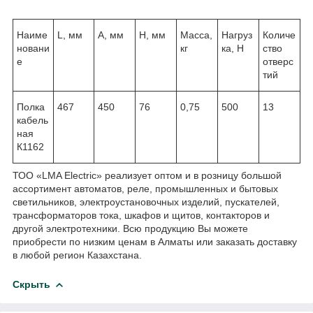
Наиме
L, мм
А, мм
Н, мм
Масса,
Нагруз
Количе
новани
кг
ка, Н
ство
е
отверс
тий
Полка
467
450
76
0,75
500
13
кабель
ная
К1162
ТОО «LMA Electric» реализует оптом и в розницу большой
ассортимент автоматов, реле, промышленных и бытовых
светильников, электроустановочных изделий, пускателей,
трансформаторов тока, шкафов и щитов, контакторов и
другой электротехники. Всю продукцию Вы можете
приобрести по низким ценам в Алматы или заказать доставку
в любой регион Казахстана.
Скрыть