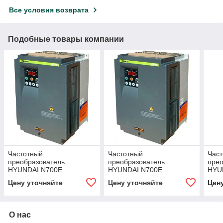
Все условия возврата
Подобные товары компании
Частотный
Частотный
Час
преобразователь
преобразователь
прео
HYUNDAI N700E
HYUNDAI N700E
HYU
075HF/110HFP
550HF/750HFP
750
Цену уточняйте
Цену уточняйте
Цен
О нас