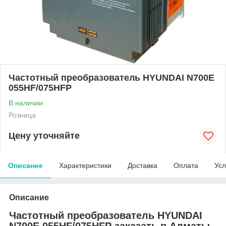
Частотный преобразователь HYUNDAI N700E
055HF/075HFP
В наличии
Розница
Цену уточняйте
Описание
Характеристики
Доставка
Оплата
Усл
Описание
Частотный преобразователь HYUNDAI
N700E 055HF/075HFP заказать в Алматы