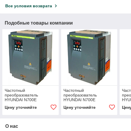
Все условия возврата
Подобные товары компании
Частотный
Частотный
Час
преобразователь
преобразователь
прео
HYUNDAI N700E
HYUNDAI N700E
HYU
370HF/450HFP
450HF/550HFP
550
Цену уточняйте
Цену уточняйте
Цен
О нас