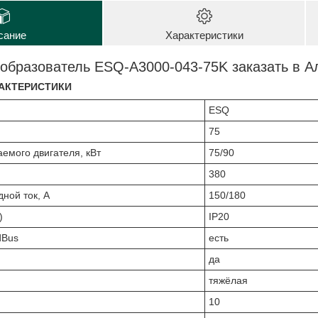
сание
Характеристики
образователь ESQ-A3000-043-75K заказать в А
АКТЕРИСТИКИ
ESQ
75
емого двигателя, кВт
75/90
380
ной ток, А
150/180
)
IP20
dBus
есть
м
да
тяжёлая
10