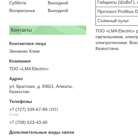
Габариты (ШхВхГ),
Суббота
Выходной
Воскресенье
Выходной
Протокол Profibus 
Съёмный пульт
Контакты
ТОО «LMA Electric» 
светильников, элект
электротехники. Всю
Казахстана.
Зинченко Клим
ТОО «LMA Electric»
ул. Братская, д. 84Б/1, Алматы,
Казахстан
+7 (727) 339-67-89
101
Клим
+7 (708) 623-43-40