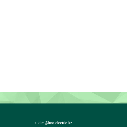
____
___________________________
z.klim@lma-electric.kz