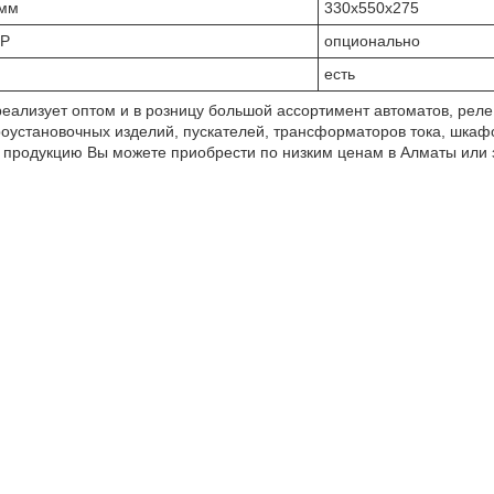
 мм
330x550x275
DP
опционально
есть
реализует оптом и в розницу большой ассортимент автоматов, ре
роустановочных изделий, пускателей, трансформаторов тока, шкафо
 продукцию Вы можете приобрести по низким ценам в Алматы или з