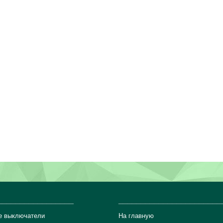
_________________
_______________________
е выключатели
На главную