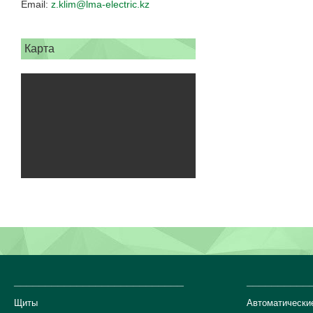
z.klim@lma-electric.kz
Карта
___________________________
__________
Щиты
Автоматически