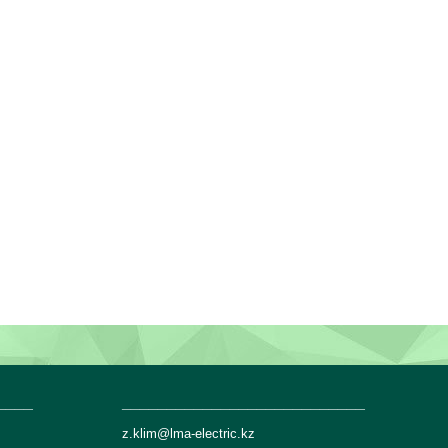
____
___________________________
z.klim@lma-electric.kz