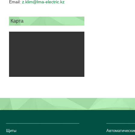
z.klim@lma-electric.kz
Карта
___________________________
__________
Щиты
Автоматически