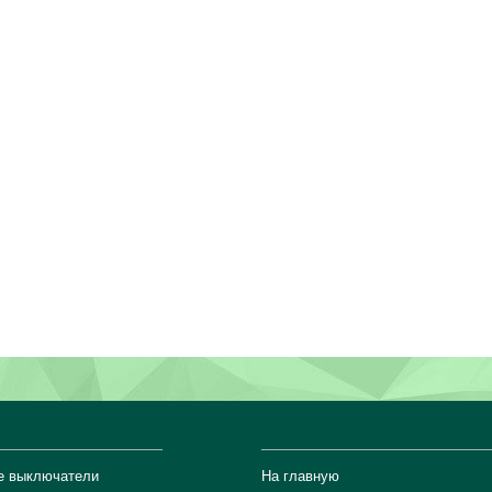
_________________
_______________________
е выключатели
На главную