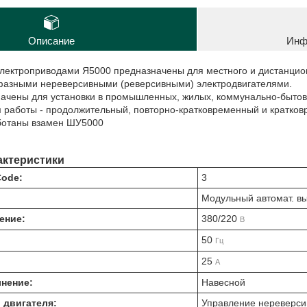
Описание
Инф
лектроприводами Я5000 предназначены для местного и дистанцион
фазными нереверсивными (реверсивными) электродвигателями.
начены для установки в промышленных, жилых, коммунально-бытов
работы - продолжительный, повторно-кратковременный и кратков
ботаны взамен ШУ5000
актеристики
ode:
3
Модульный автомат. в
ение:
380/220
В
50
Гц
25
А
нение:
Навесной
 двигателя:
Управление нереверси