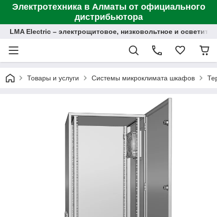
Электротехника в Алматы от официального
дистрибьютора
LMA Electric – электрощитовое, низковольтное и осветит
Товары и услуги
Системы микроклимата шкафов
Те