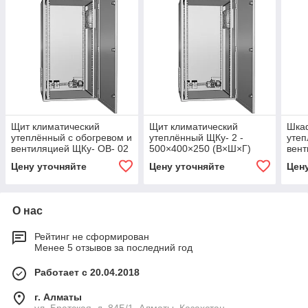
Щит климатический
Щит климатический
Шка
утеплённый с обогревом и
утеплённый ЩКу- 2 -
утеп
вентиляцией ЩКу- ОВ- 02
500×400×250 (В×Ш×Г)
вент
- 500×400×200 (В×Ш×Г)
IP65
- 50
Цену уточняйте
Цену уточняйте
Цен
IP65
IP65
О нас
Рейтинг не сформирован
Менее 5 отзывов за последний год
Работает с 20.04.2018
г. Алматы