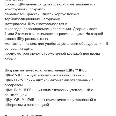
Корпус ЩКу является цельносварной металлической
конструкцией, покрытой
парашковой краской. Внутри корпус покрыт
термоизоляционным негорючим
материалом. ЩКу изготавливается в
пылеводонепроницаемом исполнении. Дверца имеет
1 или 2 замка в зависимости от размера щита. На задней
стенке ЩКу расположена
монтажная панель для удобства установки оборудования. В
основании щита
предусмотрен лючок с герметичной крышкой для ввода
кабеля.
Вид климатического исполнения ЩКу ** IP65
ЩКу-**- IP65 – щит климатический утеплённый
ЩКу- О -**- IP65 – щит климатический утеплённый с
обогревом
ЩКу- В -**- IP65 – щит климатический утеплённый с
вентиляцией
ЩКу- ОВ -**- IP65 – щит климатический утеплённый с
обогревом и вентиляцией