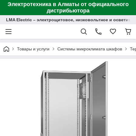
Электротехника в Алматы от официального
дистрибьютора
LMA Electric – электрощитовое, низковольтное и осветит
Товары и услуги
Системы микроклимата шкафов
Те