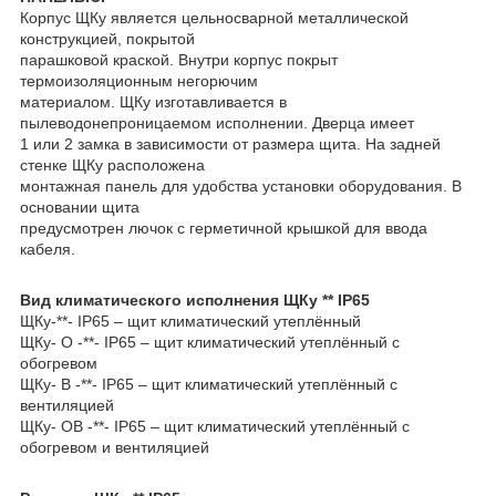
Корпус ЩКу является цельносварной металлической
конструкцией, покрытой
парашковой краской. Внутри корпус покрыт
термоизоляционным негорючим
материалом. ЩКу изготавливается в
пылеводонепроницаемом исполнении. Дверца имеет
1 или 2 замка в зависимости от размера щита. На задней
стенке ЩКу расположена
монтажная панель для удобства установки оборудования. В
основании щита
предусмотрен лючок с герметичной крышкой для ввода
кабеля.
Вид климатического исполнения ЩКу ** IP65
ЩКу-**- IP65 – щит климатический утеплённый
ЩКу- О -**- IP65 – щит климатический утеплённый с
обогревом
ЩКу- В -**- IP65 – щит климатический утеплённый с
вентиляцией
ЩКу- ОВ -**- IP65 – щит климатический утеплённый с
обогревом и вентиляцией