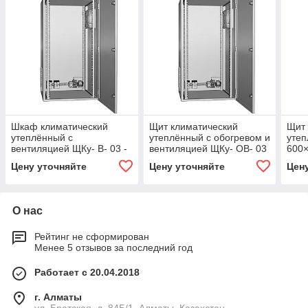
Шкаф климатический
Щит климатический
Щит 
утеплённый с
утеплённый с обогревом и
утеп
вентиляцией ЩКу- В- 03 -
вентиляцией ЩКу- ОВ- 03
600
600×400×200 (В×Ш×Г)
- 600×400×200 (В×Ш×Г)
IP65
Цену уточняйте
Цену уточняйте
Цен
IP65
IP65
О нас
Рейтинг не сформирован
Менее 5 отзывов за последний год
Работает с 20.04.2018
г. Алматы