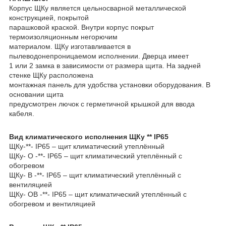
Корпус ЩКу является цельносварной металлической
конструкцией, покрытой
парашковой краской. Внутри корпус покрыт
термоизоляционным негорючим
материалом. ЩКу изготавливается в
пылеводонепроницаемом исполнении. Дверца имеет
1 или 2 замка в зависимости от размера щита. На задней
стенке ЩКу расположена
монтажная панель для удобства установки оборудования. В
основании щита
предусмотрен лючок с герметичной крышкой для ввода
кабеля.
Вид климатического исполнения ЩКу ** IP65
ЩКу-**- IP65 – щит климатический утеплённый
ЩКу- О -**- IP65 – щит климатический утеплённый с
обогревом
ЩКу- В -**- IP65 – щит климатический утеплённый с
вентиляцией
ЩКу- ОВ -**- IP65 – щит климатический утеплённый с
обогревом и вентиляцией