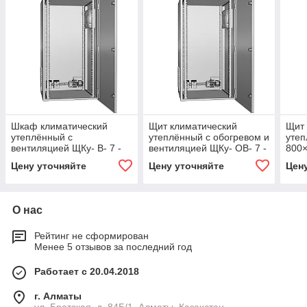
Шкаф климатический
Щит климатический
Щит 
утеплённый с
утеплённый с обогревом и
утеп
вентиляцией ЩКу- В- 7 -
вентиляцией ЩКу- ОВ- 7 -
800
1200×800×150 (В×Ш×Г
1200×800×150 (В×Ш×Г)
IP65
Цену уточняйте
Цену уточняйте
Цен
IP65
IP65
О нас
Рейтинг не сформирован
Менее 5 отзывов за последний год
Работает с 20.04.2018
г. Алматы