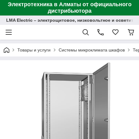
Электротехника в Алматы от официального
дистрибьютора
LMA Electric – электрощитовое, низковольтное и осветит
Товары и услуги
Системы микроклимата шкафов
Те