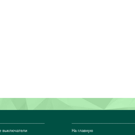
_________________
_______________________
е выключатели
На главную