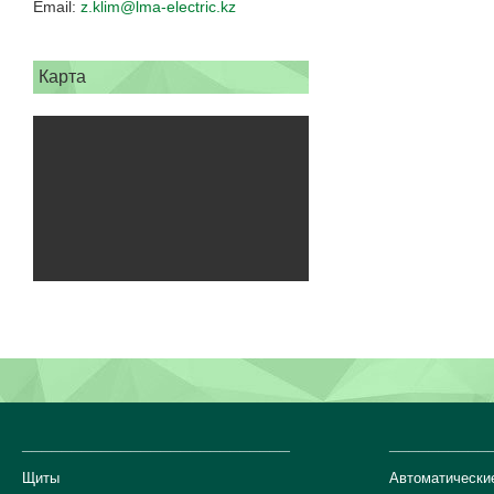
z.klim@lma-electric.kz
Карта
___________________________
__________
Щиты
Автоматически