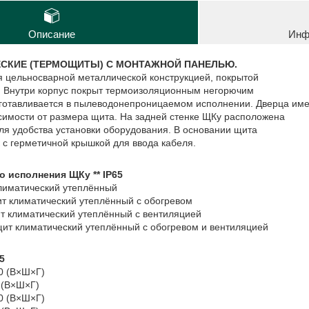
Описание
Инф
СКИЕ (ТЕРМОЩИТЫ) С МОНТАЖНОЙ ПАНЕЛЬЮ.
я цельносварной металлической конструкцией, покрытой
. Внутри корпус покрыт термоизоляционным негорючим
готавливается в пылеводонепроницаемом исполнении. Дверца име
исимости от размера щита. На задней стенке ЩКу расположена
ля удобства установки оборудования. В основании щита
 с герметичной крышкой для ввода кабеля.
о исполнения ЩКу ** IP65
климатический утеплённый
щит климатический утеплённый с обогревом
щит климатический утеплённый с вентиляцией
 щит климатический утеплённый с обогревом и вентиляцией
5
50 (В×Ш×Г)
0 (В×Ш×Г)
00 (В×Ш×Г)