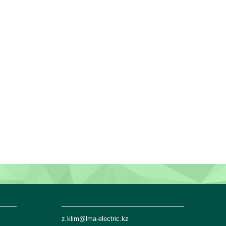
____
___________________________
z.klim@lma-electric.kz