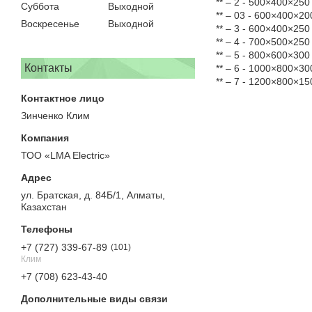
** – 2 - 500×400×25
Суббота
Выходной
** – 03 - 600×400×2
Воскресенье
Выходной
** – 3 - 600×400×25
** – 4 - 700×500×25
** – 5 - 800×600×30
Контакты
** – 6 - 1000×800×3
** – 7 - 1200×800×1
Зинченко Клим
ТОО «LMA Electric»
ул. Братская, д. 84Б/1, Алматы,
Казахстан
+7 (727) 339-67-89
101
Клим
+7 (708) 623-43-40