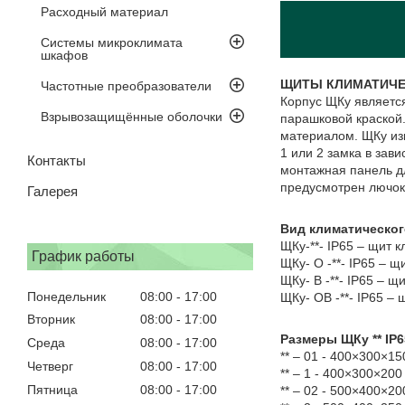
Расходный материал
Системы микроклимата
шкафов
ЩИТЫ КЛИМАТИЧЕ
Частотные преобразователи
Корпус ЩКу являетс
Взрывозащищённые оболочки
парашковой краской
материалом. ЩКу из
1 или 2 замка в зав
Контакты
монтажная панель д
предусмотрен лючок
Галерея
Вид климатическог
ЩКу-**- IP65 – щит 
График работы
ЩКу- О -**- IP65 – 
ЩКу- В -**- IP65 – 
Понедельник
08:00
17:00
ЩКу- ОВ -**- IP65 –
Вторник
08:00
17:00
Размеры ЩКу ** IP6
Среда
08:00
17:00
** – 01 - 400×300×1
Четверг
08:00
17:00
** – 1 - 400×300×20
Пятница
08:00
17:00
** – 02 - 500×400×2