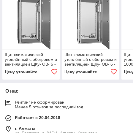
Щит климатический
Щит климатический
Щит 
утеплённый с обогревом и
утеплённый с обогревом и
утеп
вентиляцией ЩКу- ОВ- 5 -
вентиляцией ЩКу- ОВ- 6 -
100
800×600×300 (В×Ш×Г)
1000×800×300 (В×Ш×Г)
IP65
Цену уточняйте
Цену уточняйте
Цен
IP65
IP65
О нас
Рейтинг не сформирован
Менее 5 отзывов за последний год
Работает с 20.04.2018
г. Алматы