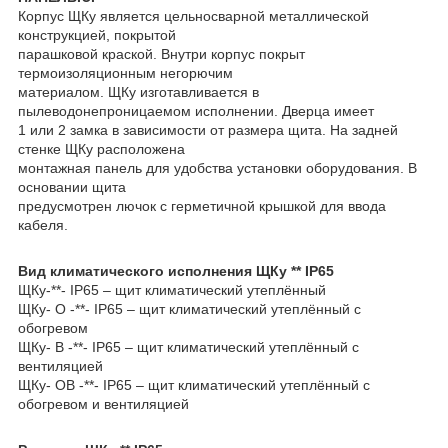
Корпус ЩКу является цельносварной металлической
конструкцией, покрытой
парашковой краской. Внутри корпус покрыт
термоизоляционным негорючим
материалом. ЩКу изготавливается в
пылеводонепроницаемом исполнении. Дверца имеет
1 или 2 замка в зависимости от размера щита. На задней
стенке ЩКу расположена
монтажная панель для удобства установки оборудования. В
основании щита
предусмотрен лючок с герметичной крышкой для ввода
кабеля.
Вид климатического исполнения ЩКу ** IP65
ЩКу-**- IP65 – щит климатический утеплённый
ЩКу- О -**- IP65 – щит климатический утеплённый с
обогревом
ЩКу- В -**- IP65 – щит климатический утеплённый с
вентиляцией
ЩКу- ОВ -**- IP65 – щит климатический утеплённый с
обогревом и вентиляцией