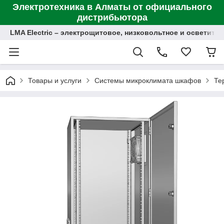
Электротехника в Алматы от официального
дистрибьютора
LMA Electric – электрощитовое, низковольтное и осветит
Товары и услуги
Системы микроклимата шкафов
Те