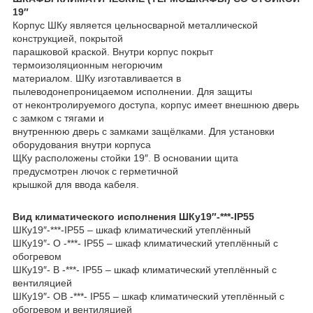
19″
Корпус ШКу является цельносварной металлической
конструкцией, покрытой
парашковой краской. Внутри корпус покрыт
термоизоляционным негорючим
материалом. ШКу изготавливается в
пылеводонепроницаемом исполнении. Для защиты
от неконтролируемого доступа, корпус имеет внешнюю дверь
с замком с тягами и
внутреннюю дверь с замками защёлками. Для установки
оборудования внутри корпуса
ЩКу расположены стойки 19″. В основании щита
предусмотрен лючок с герметичной
крышкой для ввода кабеля.
Вид климатического исполнения ШКу19″-***-IP55
ШКу19″-***-IP55 – шкаф климатический утеплённый
ШКу19″- О -***- IP55 – шкаф климатический утеплённый с
обогревом
ШКу19″- В -***- IP55 – шкаф климатический утеплённый с
вентиляцией
ШКу19″- ОВ -***- IP55 – шкаф климатический утеплённый с
обогревом и вентиляцией