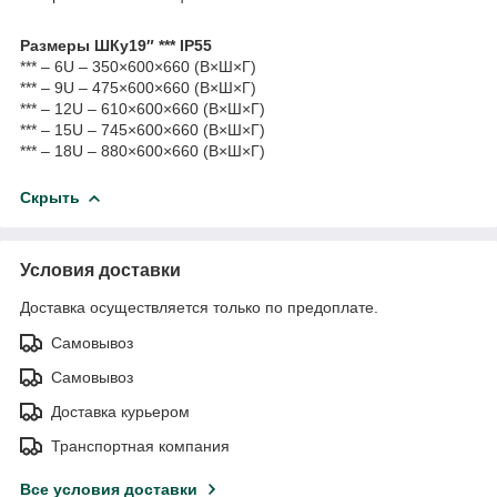
Размеры ШКу19″ *** IP55
*** – 6U – 350×600×660 (В×Ш×Г)
*** – 9U – 475×600×660 (В×Ш×Г)
*** – 12U – 610×600×660 (В×Ш×Г)
*** – 15U – 745×600×660 (В×Ш×Г)
*** – 18U – 880×600×660 (В×Ш×Г)
Скрыть
Условия доставки
Доставка осуществляется только по предоплате.
Самовывоз
Самовывоз
Доставка курьером
Транспортная компания
Все условия доставки