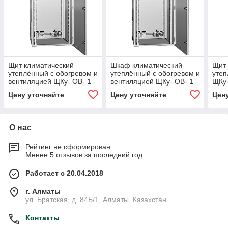
Щит климатический
Шкаф климатический
Щит 
утеплённый с обогревом и
утеплённый с обогревом и
утеп
вентиляцией ЩКу- ОВ- 1 -
вентиляцией ЩКу- ОВ- 1 -
ЩКу-
400×300×200 (В×Ш×Г)
400×300×200 (В×Ш×Г)
(В×Ш
Цену уточняйте
Цену уточняйте
Цен
IP65
IP65
О нас
Рейтинг не сформирован
Менее 5 отзывов за последний год
Работает с 20.04.2018
г. Алматы
ул. Братская, д. 84Б/1, Алматы, Казахстан
Контакты