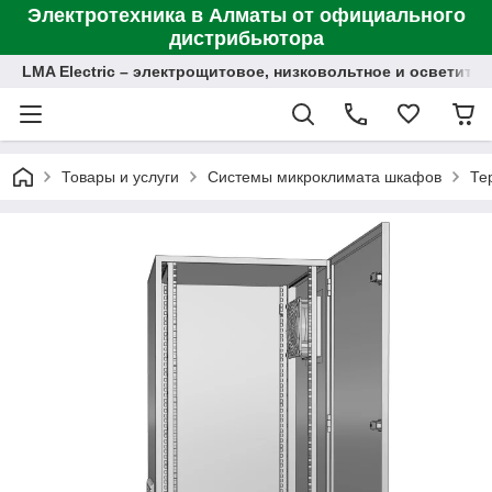
Электротехника в Алматы от официального
дистрибьютора
LMA Electric – электрощитовое, низковольтное и осветит
Товары и услуги
Системы микроклимата шкафов
Те