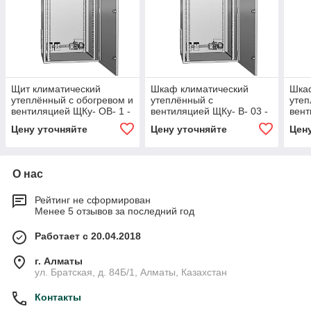
Щит климатический
Шкаф климатический
Шка
утеплённый с обогревом и
утеплённый с
утеп
вентиляцией ЩКу- ОВ- 1 -
вентиляцией ЩКу- В- 03 -
вент
400×300×200 (В×Ш×Г)
600×400×200 (В×Ш×Г)
400
Цену уточняйте
Цену уточняйте
Цен
IP65
IP65
IP65
О нас
Рейтинг не сформирован
Менее 5 отзывов за последний год
Работает с 20.04.2018
г. Алматы
ул. Братская, д. 84Б/1, Алматы, Казахстан
Контакты