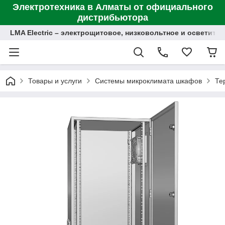
Электротехника в Алматы от официального
дистрибьютора
LMA Electric – электрощитовое, низковольтное и осветит
Товары и услуги
Системы микроклимата шкафов
Те