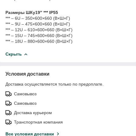
Размеры ШКу19″ *** IP55
*** – 6U – 350×600×660 (В×Ш×Г)
*** – 9U – 475×600×660 (В×Ш×Г)
*** – 12U – 610×600×660 (В×Ш×Г)
*** – 15U – 745×600×660 (В×Ш×Г)
*** – 18U – 880×600×660 (В×Ш×Г)
Скрыть
Условия доставки
Доставка осуществляется только по предоплате.
Самовывоз
Самовывоз
Доставка курьером
Транспортная компания
Все условия доставки