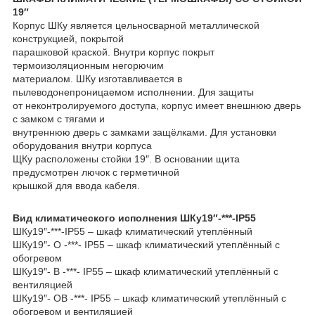
19″
Корпус ШКу является цельносварной металлической
конструкцией, покрытой
парашковой краской. Внутри корпус покрыт
термоизоляционным негорючим
материалом. ШКу изготавливается в
пылеводонепроницаемом исполнении. Для защиты
от неконтролируемого доступа, корпус имеет внешнюю дверь
с замком с тягами и
внутреннюю дверь с замками защёлками. Для установки
оборудования внутри корпуса
ЩКу расположены стойки 19″. В основании щита
предусмотрен лючок с герметичной
крышкой для ввода кабеля.
Вид климатического исполнения ШКу19″-***-IP55
ШКу19″-***-IP55 – шкаф климатический утеплённый
ШКу19″- О -***- IP55 – шкаф климатический утеплённый с
обогревом
ШКу19″- В -***- IP55 – шкаф климатический утеплённый с
вентиляцией
ШКу19″- ОВ -***- IP55 – шкаф климатический утеплённый с
обогревом и вентиляцией