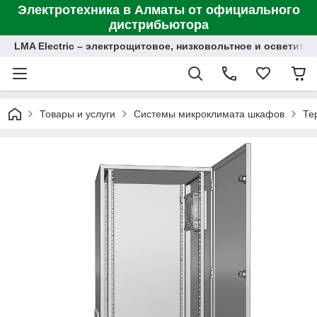
Электротехника в Алматы от официального
дистрибьютора
LMA Electric – электрощитовое, низковольтное и осветит
Товары и услуги
Системы микроклимата шкафов
Те