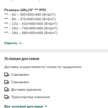
Размеры ШКу19″ *** IP55
*** – 6U – 350×600×660 (В×Ш×Г)
*** – 9U – 475×600×660 (В×Ш×Г)
*** – 12U – 610×600×660 (В×Ш×Г)
*** – 15U – 745×600×660 (В×Ш×Г)
*** – 18U – 880×600×660 (В×Ш×Г)
Скрыть
Условия доставки
Доставка осуществляется только по предоплате.
Самовывоз
Самовывоз
Доставка курьером
Транспортная компания
Все условия доставки