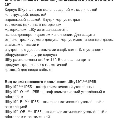
19″
Корпус ШКу является цельносварной металлической
конструкцией, покрытой
парашковой краской. Внутри корпус покрыт
термоизоляционным негорючим
материалом. ШКу изготавливается в
пылеводонепроницаемом исполнении. Для защиты
от неконтролируемого доступа, корпус имеет внешнюю дверь
с замком с тягами и
внутреннюю дверь с замками защёлками. Для установки
оборудования внутри корпуса
ЩКу расположены стойки 19″. В основании щита
предусмотрен лючок с герметичной
крышкой для ввода кабеля.
Вид климатического исполнения ШКу19″-***-IP55
ШКу19″-***-IP55 – шкаф климатический утеплённый
ШКу19″- О -***- IP55 – шкаф климатический утеплённый с
обогревом
ШКу19″- В -***- IP55 – шкаф климатический утеплённый с
вентиляцией
ШКу19″- ОВ -***- IP55 – шкаф климатический утеплённый с
обогревом и вентиляцией