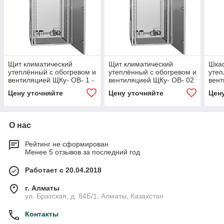
Щит климатический
Щит климатический
Шка
утеплённый с обогревом и
утеплённый с обогревом и
утеп
вентиляцией ЩКу- ОВ- 1 -
вентиляцией ЩКу- ОВ- 02
вент
400×300×200 (В×Ш×Г)
- 500×400×200 (В×Ш×Г)
400
Цену уточняйте
Цену уточняйте
Цен
IP65
IP65
IP65
О нас
Рейтинг не сформирован
Менее 5 отзывов за последний год
Работает с 20.04.2018
г. Алматы
ул. Братская, д. 84Б/1, Алматы, Казахстан
Контакты